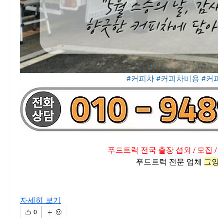
#커피차
#커피차비용
#커
푸드트럭 전국 출장 섭외 / 모집 /
푸드트럭 전문 업체 
그
자세히 보기
0