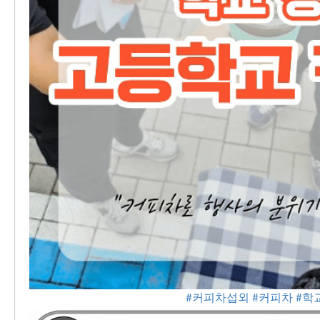
#커피차섭외
#커피차
#학