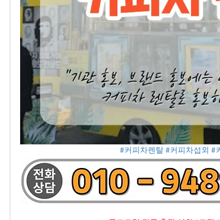
#커피차렌탈
#커피차섭외
#