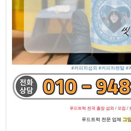
#커피차섭외
#커피차렌탈
#
푸드트럭 전국 출장 섭외 / 모집 / 
푸드트럭 전문 업체 
그