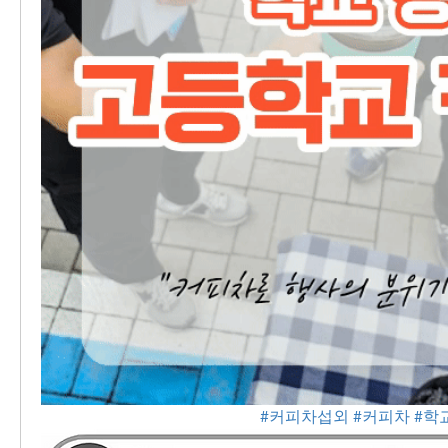
#커피차섭외
#커피차
#학