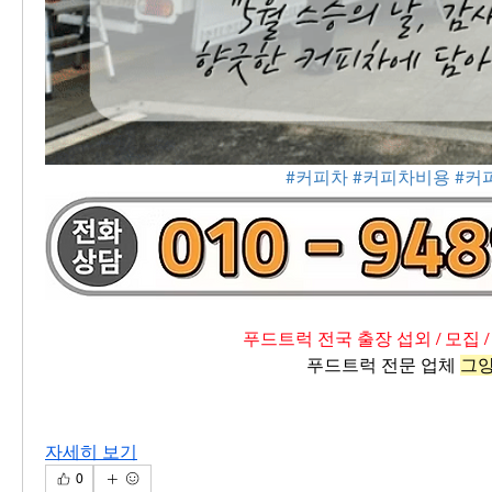
#커피차
#커피차비용
#커
푸드트럭 전국 출장 섭외 / 모집 /
푸드트럭 전문 업체 
그
자세히 보기
0