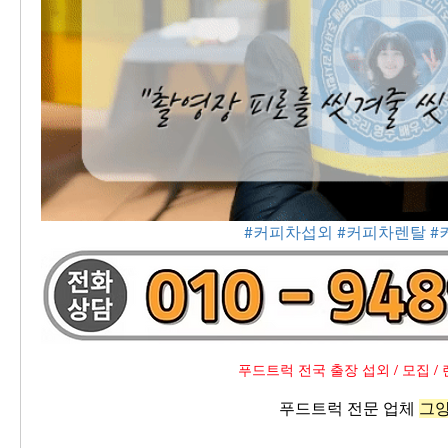
#커피차섭외
#커피차렌탈
#
푸드트럭 전국 출장 섭외 / 모집 / 
푸드트럭 전문 업체 
그