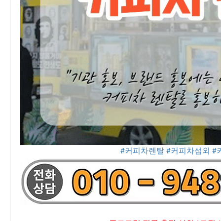
#커피차렌탈
#커피차섭외
#