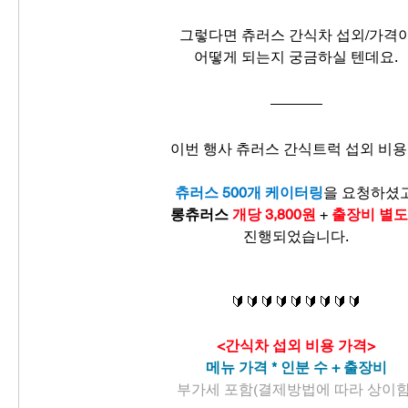
그렇다면 츄러스 간식차 섭외/가격
어떻게 되는지 궁금하실 텐데요.
이번 행사 츄러스 간식트럭 섭외 비
츄러스 500개 케이터링
을 요청하셨고
롱츄러스 
개당 3,800원
 + 
출장비 별도
진행되었습니다.
🔰🔰🔰🔰🔰🔰🔰🔰🔰
<간식차 섭외 비용 가격>
메뉴 가격 * 인분 수 + 출장비
부가세 포함(결제방법에 따라 상이함