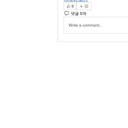
0
댓글 0개
Write a comment...