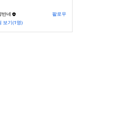
양반네
팔로우
 보기(1명)