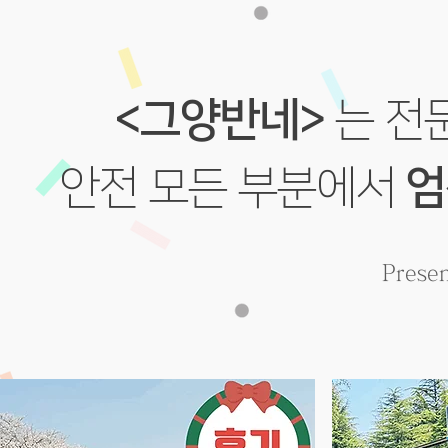
<그양반네>
는 전
안전 모든 부분에서
엄
Pres